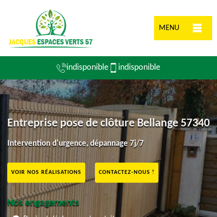
MENU
indisponible
indisponible
Entreprise pose de clôture Bellange 57340
Intervention d'urgence, dépannage 7j/7
VOIR NOS RÉALISATIONS
CONTACTEZ-NOUS !
Nos engagements