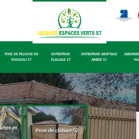
POSE DE PELOUSE EN
ENTREPRISE
ENTREPRISE ABATTAGE
JARDINIE
ROULEAU 57
ÉLAGAGE 57
ARBRE 57
HA
rbre et
Pose de pelouse
Pose de clôture 57
7
rouleau 57