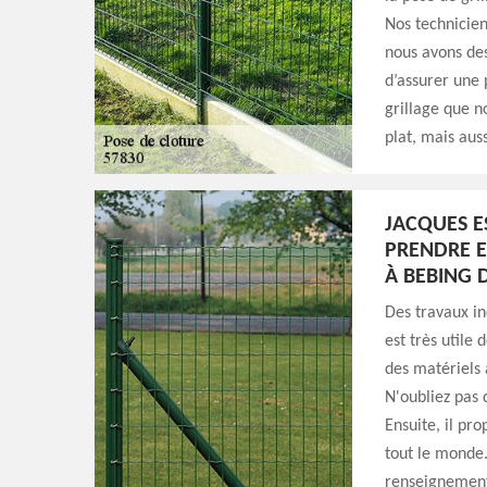
Nos technicien
nous avons des
d’assurer une 
grillage que no
plat, mais auss
JACQUES E
PRENDRE E
À BEBING 
Des travaux ind
est très utile 
des matériels 
N'oubliez pas q
Ensuite, il pro
tout le monde.
renseignemen