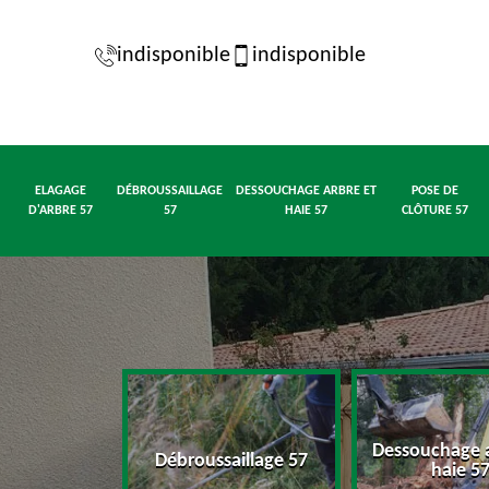
indisponible
indisponible
ELAGAGE
DÉBROUSSAILLAGE
DESSOUCHAGE ARBRE ET
POSE DE
D'ARBRE 57
57
HAIE 57
CLÔTURE 57
Dessouchage a
d'arbre 57
Débroussaillage 57
haie 5