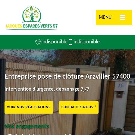
MENU
indisponible
indisponible
Entreprise pose de clôture Arzviller 57400
Intervention d'urgence, dépannage 7j/7
VOIR NOS RÉALISATIONS
CONTACTEZ-NOUS !
Nos engagements