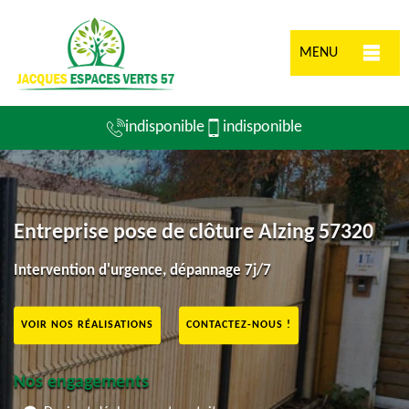
MENU
indisponible
indisponible
Entreprise pose de clôture Alzing 57320
Intervention d'urgence, dépannage 7j/7
VOIR NOS RÉALISATIONS
CONTACTEZ-NOUS !
Nos engagements