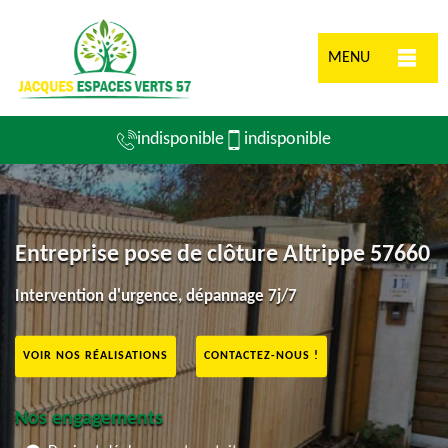
MENU
indisponible
indisponible
Entreprise pose de clôture Altrippe 57660
Intervention d'urgence, dépannage 7j/7
VOIR NOS RÉALISATIONS
CONTACTEZ-NOUS !
Nos engagements