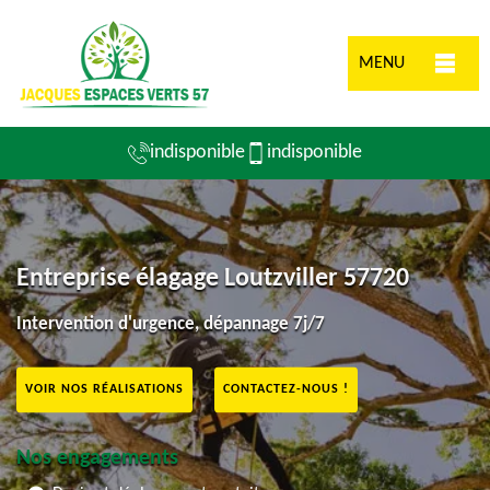
MENU
indisponible
indisponible
Entreprise élagage Loutzviller 57720
Intervention d'urgence, dépannage 7j/7
VOIR NOS RÉALISATIONS
CONTACTEZ-NOUS !
Nos engagements