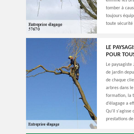
élimine les br
tomber à cause
toujours équipé
toute sécurité 
LE PAYSAG
POUR TOUS
Le paysagiste
de jardin depu
de chaque clie
arbres dans le 
formation, la t
d’élagage a ef
Qu'il s'agisse 
prestations de