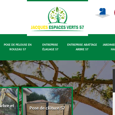
POSE DE PELOUSE EN
ENTREPRISE
ENTREPRISE ABATTAGE
JARDINIE
ROULEAU 57
ÉLAGAGE 57
ARBRE 57
HA
rbre et
Pose de pelouse
Pose de clôture 57
7
rouleau 57