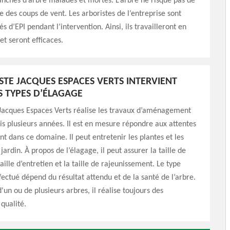
anches d’arbre malades et mortes. L’arbre ne risque pas de
 des coups de vent. Les arboristes de l’entreprise sont
s d’EPI pendant l’intervention. Ainsi, ils travailleront en
et seront efficaces.
ISTE JACQUES ESPACES VERTS INTERVIENT
 TYPES D’ÉLAGAGE
 Jacques Espaces Verts réalise les travaux d’aménagement
is plusieurs années. Il est en mesure répondre aux attentes
nt dans ce domaine. Il peut entretenir les plantes et les
jardin. À propos de l’élagage, il peut assurer la taille de
aille d’entretien et la taille de rajeunissement. Le type
fectué dépend du résultat attendu et de la santé de l’arbre.
d'un ou de plusieurs arbres, il réalise toujours des
 qualité.