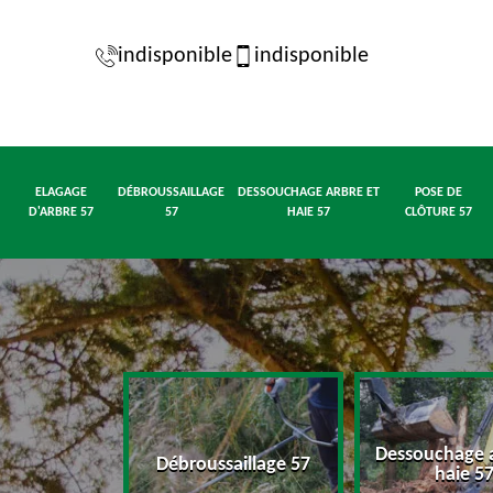
indisponible
indisponible
ELAGAGE
DÉBROUSSAILLAGE
DESSOUCHAGE ARBRE ET
POSE DE
D'ARBRE 57
57
HAIE 57
CLÔTURE 57
Dessouchage a
d'arbre 57
Débroussaillage 57
haie 5