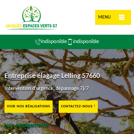
MENU
indisponible
indisponible
Entreprise élagage Lelling 57660
Intervention d'urgence, dépannage 7j/7
VOIR NOS RÉALISATIONS
CONTACTEZ-NOUS !
Nos engagements