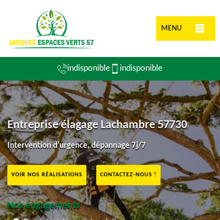
MENU
indisponible
indisponible
Entreprise élagage Lachambre 57730
Intervention d'urgence, dépannage 7j/7
VOIR NOS RÉALISATIONS
CONTACTEZ-NOUS !
Nos engagements