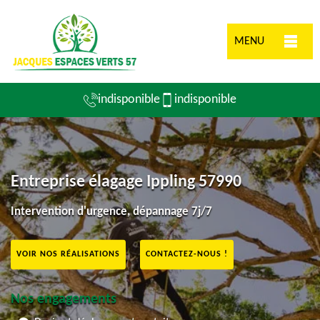
MENU
indisponible
indisponible
Entreprise élagage Ippling 57990
Intervention d'urgence, dépannage 7j/7
VOIR NOS RÉALISATIONS
CONTACTEZ-NOUS !
Nos engagements