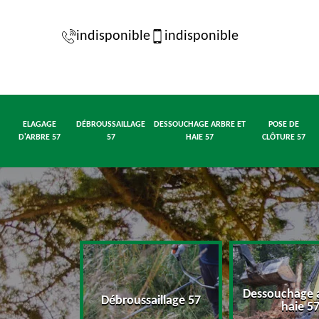
indisponible
indisponible
ELAGAGE
DÉBROUSSAILLAGE
DESSOUCHAGE ARBRE ET
POSE DE
D'ARBRE 57
57
HAIE 57
CLÔTURE 57
Dessouchage a
d'arbre 57
Débroussaillage 57
haie 5