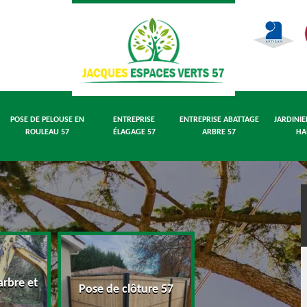
POSE DE PELOUSE EN
ENTREPRISE
ENTREPRISE ABATTAGE
JARDINIE
ROULEAU 57
ÉLAGAGE 57
ARBRE 57
HA
rbre et
Pose de pelouse
Pose de clôture 57
7
rouleau 57