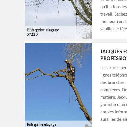
qu'il a tous l
travail. Sache
meilleur rendu
veuillez le té
JACQUES E
PROFESSIO
Les arbres peu
lignes télépho
des branches. 
complexes. Don
matière. Jacqu
garantie d'un 
amples informat
aussi les déla