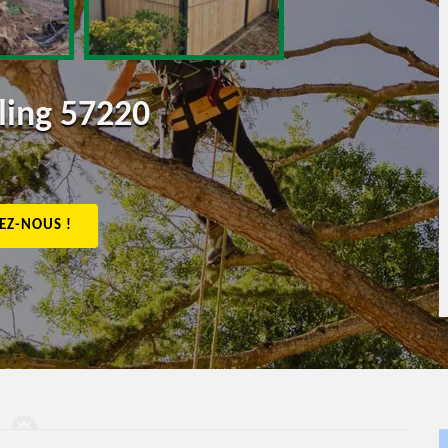
ling 57220
EZ-NOUS !