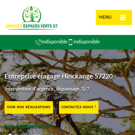
MENU
indisponible
indisponible
Entreprise élagage Hinckange 57220
Intervention d'urgence, dépannage 7j/7
VOIR NOS RÉALISATIONS
CONTACTEZ-NOUS !
Nos engagements