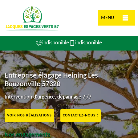
MENU
indisponible
indisponible
Entreprise élagage Heining Les
Bouzonville 57320
Intervention d'urgence, dépannage 7j/7
VOIR NOS RÉALISATIONS
CONTACTEZ-NOUS !
Nos engagements