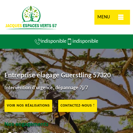
MENU
indisponible
indisponible
Entreprise élagage Guerstling 57320
Intervention d'urgence, dépannage 7j/7
VOIR NOS RÉALISATIONS
CONTACTEZ-NOUS !
Nos engagements