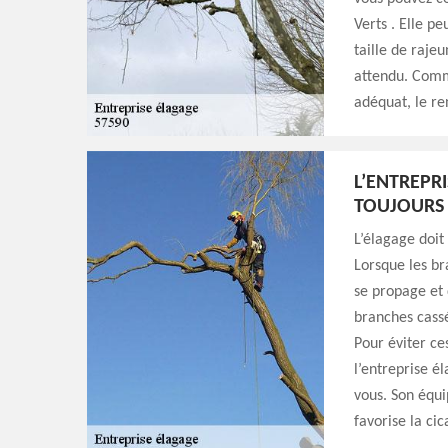
Verts . Elle pe
taille de raje
attendu. Comme
adéquat, le re
L’ENTREPRI
TOUJOURS
L’élagage doit
Lorsque les br
se propage et 
branches cassé
Pour éviter ce
l’entreprise é
vous. Son équi
favorise la cic