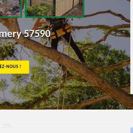
emery 57590
EZ-NOUS !