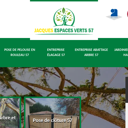
POSE DE PELOUSE EN
ENTREPRISE
ENTREPRISE ABATTAGE
JARDINIE
ROULEAU 57
ÉLAGAGE 57
ARBRE 57
HA
rbre et
Pose de pelouse
Pose de clôture 57
7
rouleau 57