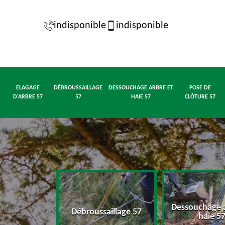
indisponible
indisponible
ELAGAGE
DÉBROUSSAILLAGE
DESSOUCHAGE ARBRE ET
POSE DE
D'ARBRE 57
57
HAIE 57
CLÔTURE 57
Dessouchage a
d'arbre 57
Débroussaillage 57
haie 5