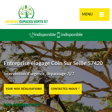
MENU
indisponible
indisponible
Entreprise élagage Coin Sur Seille 57420
Intervention d'urgence, dépannage 7j/7
VOIR NOS RÉALISATIONS
CONTACTEZ-NOUS !
Nos engagements