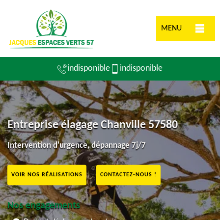
MENU
indisponible
indisponible
Entreprise élagage Chanville 57580
Intervention d'urgence, dépannage 7j/7
VOIR NOS RÉALISATIONS
CONTACTEZ-NOUS !
Nos engagements