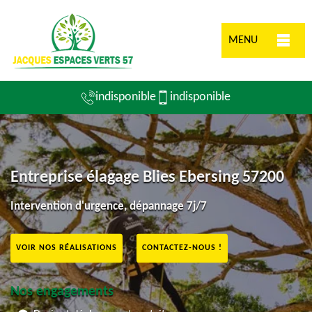
MENU
indisponible
indisponible
Entreprise élagage Blies Ebersing 57200
Intervention d'urgence, dépannage 7j/7
VOIR NOS RÉALISATIONS
CONTACTEZ-NOUS !
Nos engagements