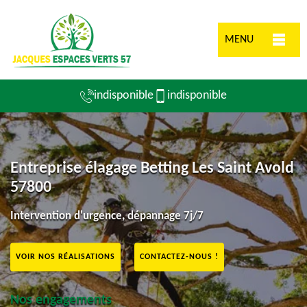
MENU
indisponible
indisponible
Entreprise élagage Betting Les Saint Avold
57800
Intervention d'urgence, dépannage 7j/7
VOIR NOS RÉALISATIONS
CONTACTEZ-NOUS !
Nos engagements