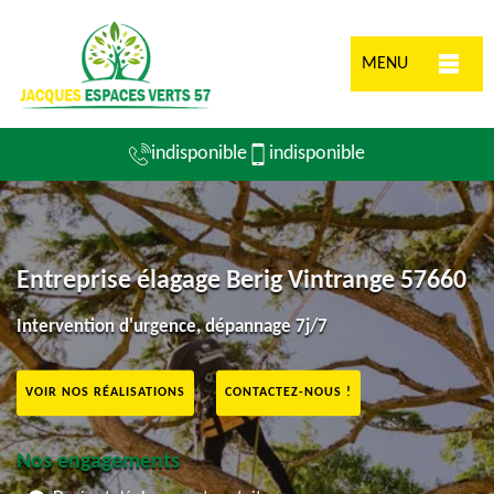
MENU
indisponible
indisponible
Entreprise élagage Berig Vintrange 57660
Intervention d'urgence, dépannage 7j/7
VOIR NOS RÉALISATIONS
CONTACTEZ-NOUS !
Nos engagements