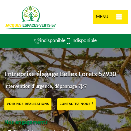
MENU
indisponible
indisponible
Entreprise élagage Belles Forets 57930
Intervention d'urgence, dépannage 7j/7
VOIR NOS RÉALISATIONS
CONTACTEZ-NOUS !
Nos engagements