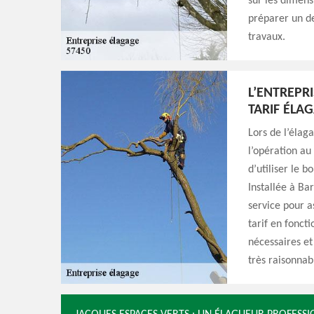
sur les dimensi
préparer un de
travaux.
L’ENTREPR
TARIF ÉLA
Lors de l’élaga
l’opération au
d’utiliser le b
Installée à Ba
service pour as
tarif en foncti
nécessaires et 
très raisonnab