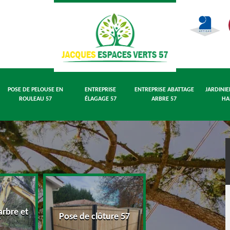
POSE DE PELOUSE EN
ENTREPRISE
ENTREPRISE ABATTAGE
JARDINIE
ROULEAU 57
ÉLAGAGE 57
ARBRE 57
HA
rbre et
Pose de pelouse
Pose de clôture 57
7
rouleau 57