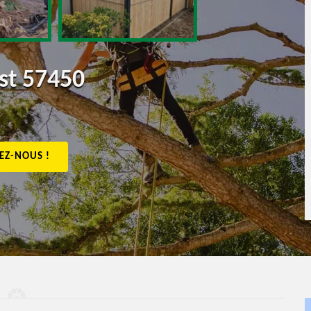
st 57450
EZ-NOUS !