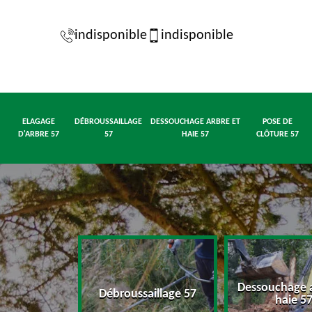
indisponible
indisponible
ELAGAGE
DÉBROUSSAILLAGE
DESSOUCHAGE ARBRE ET
POSE DE
D'ARBRE 57
57
HAIE 57
CLÔTURE 57
Dessouchage a
d'arbre 57
Débroussaillage 57
haie 5