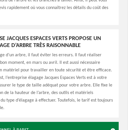
ons de l’arbre et les branches à tailler. Ainsi, il peut vous
vis rapidement où vous connaîtrez les détails du coût des
ISE JACQUES ESPACES VERTS PROPOSE UN
GAGE D’ARBRE TRÈS RAISONNABLE
ge d’un arbre, il faut éviter les erreurs. Il faut réaliser
 bon moment, en mars ou avril. Il est aussi nécessaire
on matériel pour travailler en toute sécurité et être efficace.
rst, l’entreprise élagage Jacques Espaces Verts est à votre
surer le type de taille adéquat pour votre arbre. Elle fixe le
on de la hauteur de l’arbre, des outils et matériels
du type d’élagage à effectuer. Toutefois, le tarif est toujours
le.