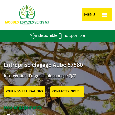
MENU
indisponible
indisponible
Entreprise élagage Aube 57580
Intervention d'urgence, dépannage 7j/7
VOIR NOS RÉALISATIONS
CONTACTEZ-NOUS !
Nos engagements