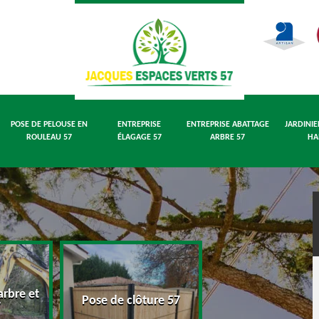
POSE DE PELOUSE EN
ENTREPRISE
ENTREPRISE ABATTAGE
JARDINIE
ROULEAU 57
ÉLAGAGE 57
ARBRE 57
HA
rbre et
Pose de pelouse
Pose de clôture 57
7
rouleau 57