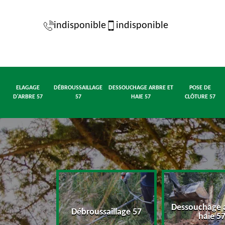
indisponible
indisponible
ELAGAGE
DÉBROUSSAILLAGE
DESSOUCHAGE ARBRE ET
POSE DE
D'ARBRE 57
57
HAIE 57
CLÔTURE 57
Dessouchage a
d'arbre 57
Débroussaillage 57
haie 5