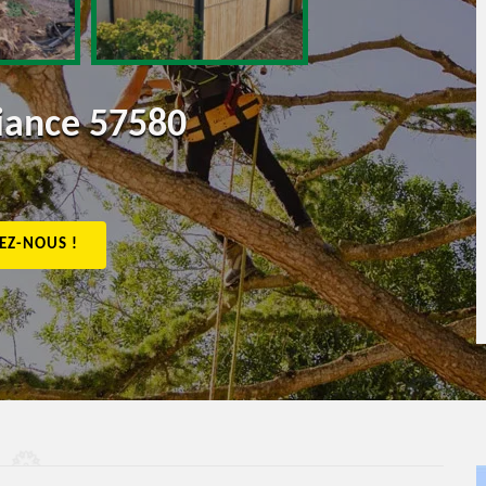
riance 57580
EZ-NOUS !