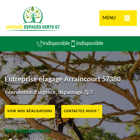
MENU
indisponible
indisponible
Entreprise élagage Arraincourt 57380
Intervention d'urgence, dépannage 7j/7
VOIR NOS RÉALISATIONS
CONTACTEZ-NOUS !
Nos engagements