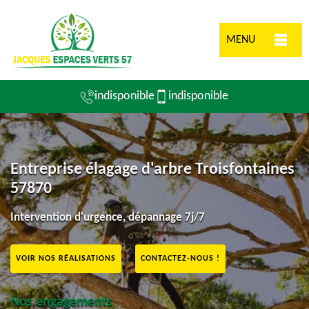
MENU
indisponible
indisponible
Entreprise élagage d'arbre Troisfontaines
57870
Intervention d'urgence, dépannage 7j/7
VOIR NOS RÉALISATIONS
CONTACTEZ-NOUS !
Nos engagements