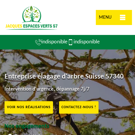
MENU
indisponible
indisponible
Entreprise élagage d'arbre Suisse 57340
Intervention d'urgence, dépannage 7j/7
VOIR NOS RÉALISATIONS
CONTACTEZ-NOUS !
Nos engagements