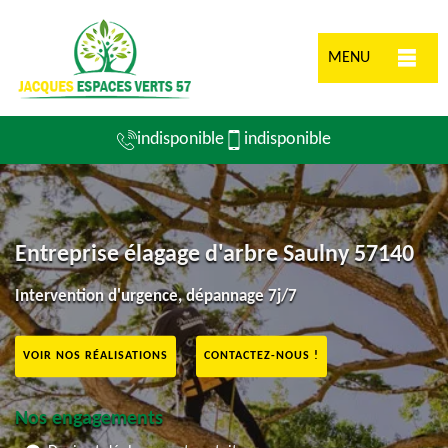
MENU
indisponible
indisponible
Entreprise élagage d'arbre Saulny 57140
Intervention d'urgence, dépannage 7j/7
VOIR NOS RÉALISATIONS
CONTACTEZ-NOUS !
Nos engagements