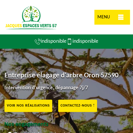
MENU
indisponible
indisponible
Entreprise élagage d'arbre Oron 57590
Intervention d'urgence, dépannage 7j/7
VOIR NOS RÉALISATIONS
CONTACTEZ-NOUS !
Nos engagements