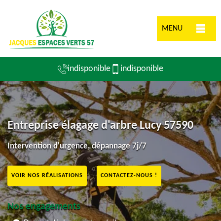
MENU
indisponible
indisponible
Entreprise élagage d'arbre Lucy 57590
Intervention d'urgence, dépannage 7j/7
VOIR NOS RÉALISATIONS
CONTACTEZ-NOUS !
Nos engagements