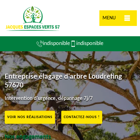
MENU
indisponible
indisponible
Entreprise élagage d'arbre Loudrefing
57670
Intervention d'urgence, dépannage 7j/7
VOIR NOS RÉALISATIONS
CONTACTEZ-NOUS !
Nos engagements