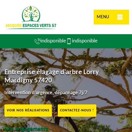
MENU
indisponible
indisponible
Entreprise élagage d'arbre Lorry
Mardigny 57420
Intervention d'urgence, dépannage 7j/7
VOIR NOS RÉALISATIONS
CONTACTEZ-NOUS !
Nos engagements