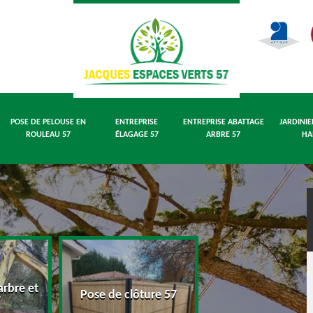
POSE DE PELOUSE EN
ENTREPRISE
ENTREPRISE ABATTAGE
JARDINIE
ROULEAU 57
ÉLAGAGE 57
ARBRE 57
HA
rbre et
Pose de pelouse
Pose de clôture 57
7
rouleau 57