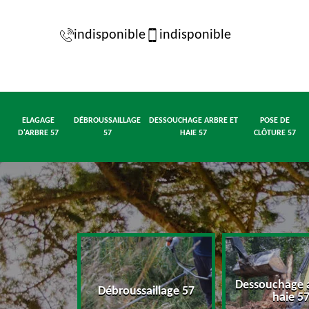
indisponible
indisponible
ELAGAGE
DÉBROUSSAILLAGE
DESSOUCHAGE ARBRE ET
POSE DE
D'ARBRE 57
57
HAIE 57
CLÔTURE 57
Dessouchage a
d'arbre 57
Débroussaillage 57
haie 5