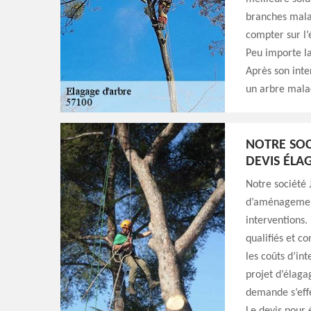
branches mala
compter sur l’
Peu importe la 
Après son inte
un arbre mala
NOTRE SOC
DEVIS ÉLA
Notre société 
d’aménagement
interventions.
qualifiés et co
les coûts d’int
projet d’élaga
demande s’effe