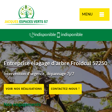
MENU
indisponible
indisponible
Entreprise élagage d'arbre Froidcul 57250
Intervention d'urgence, dépannage 7j/7
VOIR NOS RÉALISATIONS
CONTACTEZ-NOUS !
Nos engagements