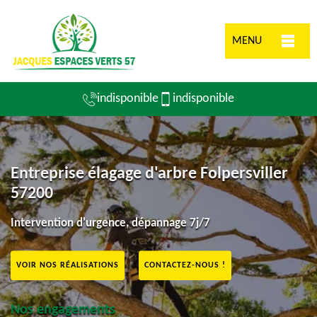
MENU
indisponible
indisponible
Entreprise élagage d'arbre Folpersviller
57200
Intervention d'urgence, dépannage 7j/7
VOIR NOS RÉALISATIONS
CONTACTEZ-NOUS !
Nos engagements