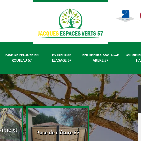
POSE DE PELOUSE EN
ENTREPRISE
ENTREPRISE ABATTAGE
JARDINIE
ROULEAU 57
ÉLAGAGE 57
ARBRE 57
HA
rbre et
Pose de pelouse
Pose de clôture 57
7
rouleau 57