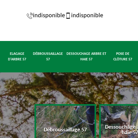
indisponible
indisponible
ELAGAGE
DÉBROUSSAILLAGE
DESSOUCHAGE ARBRE ET
POSE DE
D'ARBRE 57
57
HAIE 57
CLÔTURE 57
Dessouchage a
d'arbre 57
Débroussaillage 57
haie 5