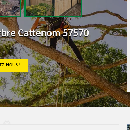
arbre Cattenom 57570
EZ-NOUS !