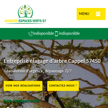
MENU
indisponible
indisponible
Entreprise élagage d'arbre Cappel 57450
Intervention d'urgence, dépannage 7j/7
VOIR NOS RÉALISATIONS
CONTACTEZ-NOUS !
Nos engagements