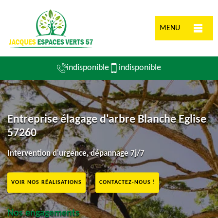
MENU
indisponible
indisponible
Entreprise élagage d'arbre Blanche Eglise
57260
Intervention d'urgence, dépannage 7j/7
VOIR NOS RÉALISATIONS
CONTACTEZ-NOUS !
Nos engagements