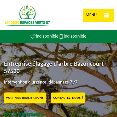
MENU
indisponible
indisponible
Entreprise élagage d'arbre Bazoncourt
57530
Intervention d'urgence, dépannage 7j/7
VOIR NOS RÉALISATIONS
CONTACTEZ-NOUS !
Nos engagements