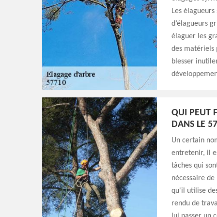
Les élagueurs 
d’élagueurs gr
élaguer les gr
des matériels 
blesser inutil
développement
QUI PEUT 
DANS LE 5
Un certain nom
entretenir, il 
tâches qui sont
nécessaire de 
qu'il utilise 
rendu de trava
lui passer un c