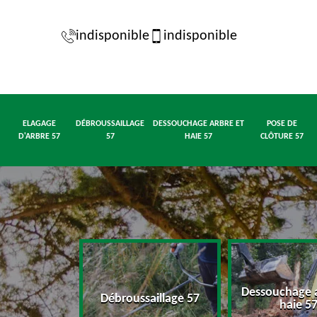
indisponible
indisponible
ELAGAGE
DÉBROUSSAILLAGE
DESSOUCHAGE ARBRE ET
POSE DE
D'ARBRE 57
57
HAIE 57
CLÔTURE 57
Dessouchage a
d'arbre 57
Débroussaillage 57
haie 5