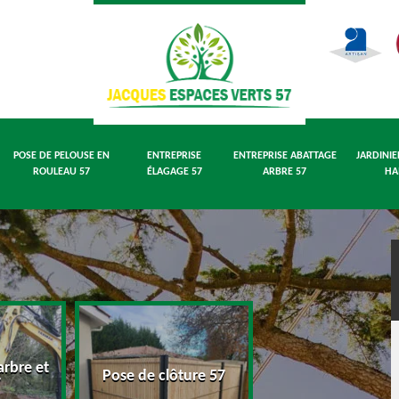
POSE DE PELOUSE EN
ENTREPRISE
ENTREPRISE ABATTAGE
JARDINIE
ROULEAU 57
ÉLAGAGE 57
ARBRE 57
HA
rbre et
Pose de pelouse
Pose de clôture 57
7
rouleau 57