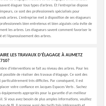
savent élaguer tous types d’arbres. Et l’entreprise dispose
impeurs, ce sont des professionnels spécialisés pour
ands arbres. L’entreprise met à disposition de ses élagueurs
professionnels bien entretenus et bien aiguisés cela évite de
ement les arbres. Les élagueurs savent comment favoriser le
 et l’épanouissement des arbres.
FAIRE LES TRAVAUX D'ÉLAGAGE À AUMETZ
7710?
bre d'interventions se fait au niveau des arbres. Pour les
est possible de réaliser des travaux d'élagage. Ce sont des
 particulièrement très difficiles. Par conséquent, il est
placer votre confiance en Jacques Espaces Verts . Sachez
des équipements appropriés pour la garantie d'un meilleur
il. Si vous avez besoin de plus amples informations, veuillez
oup de fil. Il propose aussi des tarifs très intéressants et