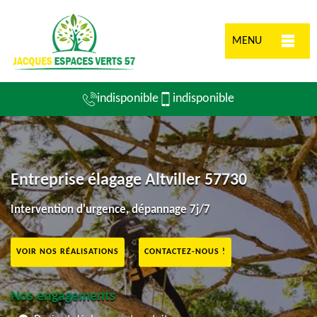
MENU
indisponible
indisponible
Entreprise élagage Altviller 57730
Intervention d'urgence, dépannage 7j/7
VOIR NOS RÉALISATIONS
CONTACTEZ-NOUS !
Nos engagements