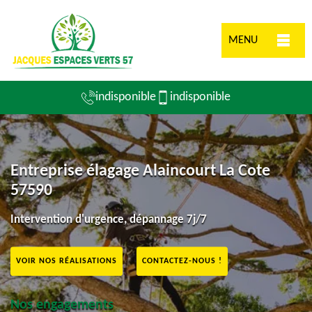
MENU
indisponible
indisponible
Entreprise élagage Alaincourt La Cote
57590
Intervention d'urgence, dépannage 7j/7
VOIR NOS RÉALISATIONS
CONTACTEZ-NOUS !
Nos engagements