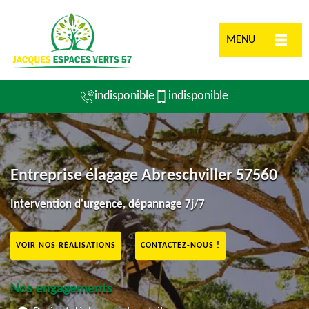
MENU
indisponible
indisponible
Entreprise élagage Abreschviller 57560
Intervention d'urgence, dépannage 7j/7
VOIR NOS RÉALISATIONS
CONTACTEZ-NOUS !
Nos engagements