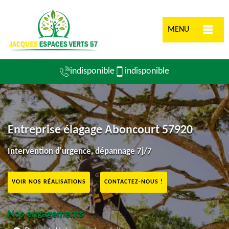
MENU
indisponible
indisponible
Entreprise élagage Aboncourt 57920
Intervention d'urgence, dépannage 7j/7
VOIR NOS RÉALISATIONS
CONTACTEZ-NOUS !
Nos engagements