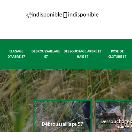
indisponible
indisponible
ELAGAGE
DÉBROUSSAILLAGE
DESSOUCHAGE ARBRE ET
POSE DE
D'ARBRE 57
57
HAIE 57
CLÔTURE 57
Dessouchage a
d'arbre 57
Débroussaillage 57
haie 5