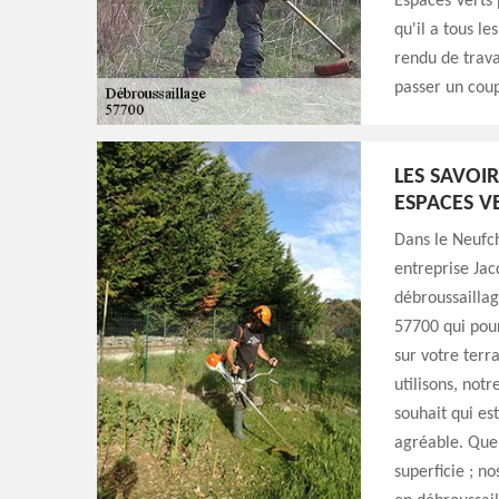
Espaces Verts 
qu'il a tous l
rendu de travai
passer un coup 
LES SAVOI
ESPACES V
Dans le Neufch
entreprise Jac
débroussaillag
57700 qui pour
sur votre terr
utilisons, not
souhait qui es
agréable. Quel
superficie ; no