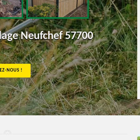
llage Neufchef 57700
EZ-NOUS !