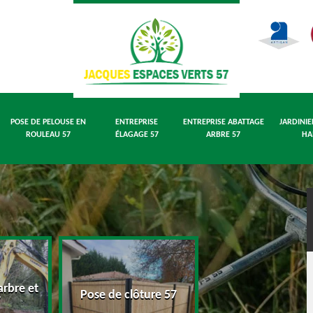
POSE DE PELOUSE EN
ENTREPRISE
ENTREPRISE ABATTAGE
JARDINIE
ROULEAU 57
ÉLAGAGE 57
ARBRE 57
HA
rbre et
Pose de pelouse
Pose de clôture 57
7
rouleau 57