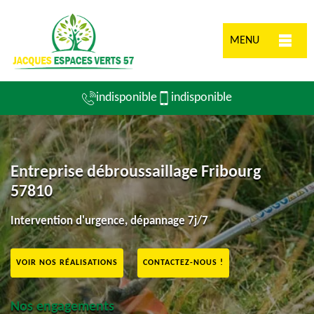
MENU
indisponible
indisponible
Entreprise débroussaillage Fribourg
57810
Intervention d'urgence, dépannage 7j/7
VOIR NOS RÉALISATIONS
CONTACTEZ-NOUS !
Nos engagements